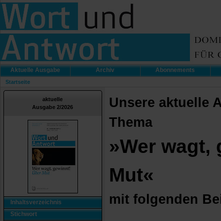
Aktuelle Ausgabe
Archiv
Abonnements
Startseite
Unsere aktuelle 
aktuelle
Ausgabe 2/2026
Thema
»
Wer wagt, 
Mut«
mit folgenden Be
Inhaltsverzeichnis
Stichwort