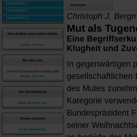
Leseprobe 1
Stichwort
Leseprobe 2
Christoph J. Berg
Leseprobe 3
Mut als Tugen
Den Aufbau eines jeden Heftes
Eine Begriffserk
finden Sie hier.
Klugheit und Zuv
Wir über uns
In gegenwärtigen p
Unsere Schwerpunkte und Akzente
gesellschaftlichen 
finden Sie hier
.
des Mutes zunehme
Die Schriftleitung
Kategorie verwend
stellt sich hier vor.
Bundespräsident Fr
Unsere Autoren
seiner Weihnachts
in der Übersicht.