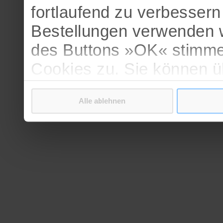
fortlaufend zu verbesser
Bestellungen verwenden w
des Buttons »OK« stimme
Cookies zu. Sie können 
verschiedenen Cookies ak
Alle ablehnen
bestätigen.
Weitere Informationen erh
Datenschutzerklärung
.